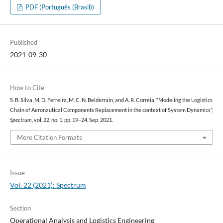
PDF (Português (Brasil))
Published
2021-09-30
How to Cite
S. B. Silva, M. D. Ferreira, M. C. N. Belderrain, and A. R. Correia, “Modeling the Logistics
Chain of Aeronautical Components Replacement in the context of System Dynamics”,
Spectrum
, vol. 22, no. 1, pp. 19–24, Sep. 2021.
More Citation Formats
Issue
Vol. 22 (2021): Spectrum
Section
Operational Analysis and Logistics Engineering