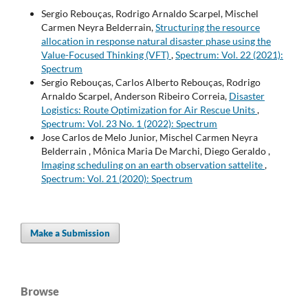
Sergio Rebouças, Rodrigo Arnaldo Scarpel, Mischel
Carmen Neyra Belderrain,
Structuring the resource
allocation in response natural disaster phase using the
Value-Focused Thinking (VFT)
,
Spectrum: Vol. 22 (2021):
Spectrum
Sergio Rebouças, Carlos Alberto Rebouças, Rodrigo
Arnaldo Scarpel, Anderson Ribeiro Correia,
Disaster
Logistics: Route Optimization for Air Rescue Units
,
Spectrum: Vol. 23 No. 1 (2022): Spectrum
Jose Carlos de Melo Junior, Mischel Carmen Neyra
Belderrain , Mônica Maria De Marchi, Diego Geraldo ,
Imaging scheduling on an earth observation sattelite
,
Spectrum: Vol. 21 (2020): Spectrum
Make a Submission
Browse