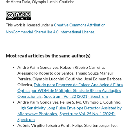
de Abreu Faria, Olympio Luchini Coutinho
This work is licensed under a
Creative Commons Attribution-
NonCommercial-ShareAlike 4.0 International License
.
Most read articles by the same author(s)
André Paim Gonçalves, Robson Ribeiro Carreira,
Alessandro Roberto dos Santos, Thiago Souza Mansur
Pereira, Olympio Lucchini Coutinho, José Edimar Barbosa
Oliveira,
Estudo para Emprego de Enlace Analógico à Fibra
Óptica por WDM de Múltiplos Sinais de RF em Avaliações
Operacionais
,
Spectrum: Vol. 22 (2021): Spectrum
André Paim Gonçalves, Felipe S. Ivo, Olympio L. Coutinho,
High Sensitivity Long Pulse Envelope Detector Assisted by
Microwave Photonics
,
Spectrum: Vol. 25 No. 1 (2024):
Spectrum
Adônis Virgílio Teixeira Punti, Felipe Streitenberger Ivo,