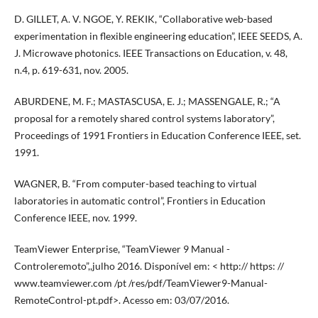
D. GILLET, A. V. NGOE, Y. REKIK, “Collaborative web-based
experimentation in flexible engineering education”, IEEE SEEDS, A.
J. Microwave photonics. IEEE Transactions on Education, v. 48,
n.4, p. 619-631, nov. 2005.
ABURDENE, M. F.; MASTASCUSA, E. J.; MASSENGALE, R.; “A
proposal for a remotely shared control systems laboratory”,
Proceedings of 1991 Frontiers in Education Conference IEEE, set.
1991.
WAGNER, B. “From computer-based teaching to virtual
laboratories in automatic control”, Frontiers in Education
Conference IEEE, nov. 1999.
TeamViewer Enterprise, “TeamViewer 9 Manual -
Controleremoto”,,julho 2016. Disponível em: < http:// https: //
www.teamviewer.com /pt /res/pdf/TeamViewer9-Manual-
RemoteControl-pt.pdf>. Acesso em: 03/07/2016.