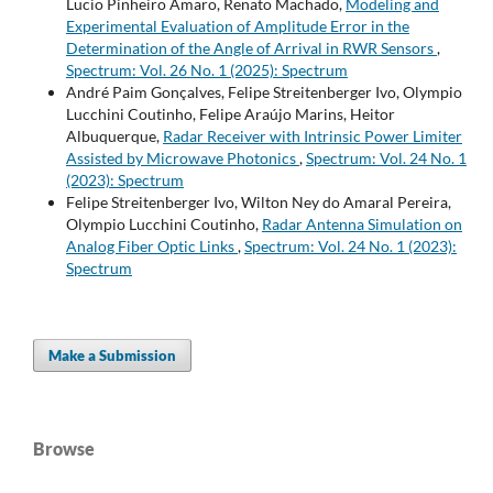
Lucio Pinheiro Amaro, Renato Machado,
Modeling and
Experimental Evaluation of Amplitude Error in the
Determination of the Angle of Arrival in RWR Sensors
,
Spectrum: Vol. 26 No. 1 (2025): Spectrum
André Paim Gonçalves, Felipe Streitenberger Ivo, Olympio
Lucchini Coutinho, Felipe Araújo Marins, Heitor
Albuquerque,
Radar Receiver with Intrinsic Power Limiter
Assisted by Microwave Photonics
,
Spectrum: Vol. 24 No. 1
(2023): Spectrum
Felipe Streitenberger Ivo, Wilton Ney do Amaral Pereira,
Olympio Lucchini Coutinho,
Radar Antenna Simulation on
Analog Fiber Optic Links
,
Spectrum: Vol. 24 No. 1 (2023):
Spectrum
Make a Submission
Browse