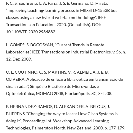
P. C. S. Euphrásio; L. A. Faria; J. S. E. Germano; D. Hirata.
“Improving teaching-learning process in MIL-STD-1553B bus
classes using a new hybrid web-lab methodology”. IEEE
Transactions on Education, 2020. (On publish). DOI:
10.1109/TE.2020.2984882.
L. GOMES; S. BOGOSYAN, “Current Trends in Remote
Laboratories”, IEEE Transactions on Industrial Electronics, v. 56, n.
12, Dez. 2009.
O. L. COUTINHO, C. S. MARTINS, V. R. ALMEIDA, J. E. B.
OLIVEIRA. Aplicação de enlace a fibra óptica em transmissão de
sinais radar”, Simpósio Brasileiro de Micro-ondas e
Optoeletrônica, MOMAG 2008, Florianópolis, SC, SET. 08.
P. HERNANDEZ-RAMOS, D. ALEXANDER, A. BELOUS, J.
BHERENS, “Changing the way to learn: How Cisco Systems is
doing it”, Proceedings Int. Workshop Advanced Learning
Technologies, Palmerston North, New Zealand, 2000, p. 177-179.