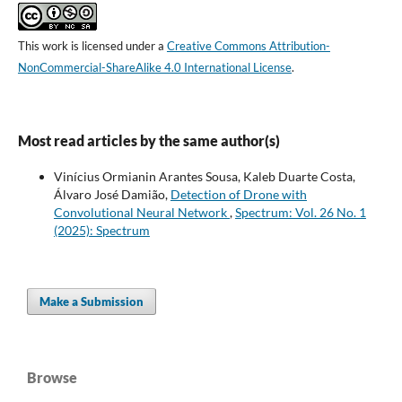
This work is licensed under a
Creative Commons Attribution-
NonCommercial-ShareAlike 4.0 International License
.
Most read articles by the same author(s)
Vinícius Ormianin Arantes Sousa, Kaleb Duarte Costa,
Álvaro José Damião,
Detection of Drone with
Convolutional Neural Network
,
Spectrum: Vol. 26 No. 1
(2025): Spectrum
Make a Submission
Browse