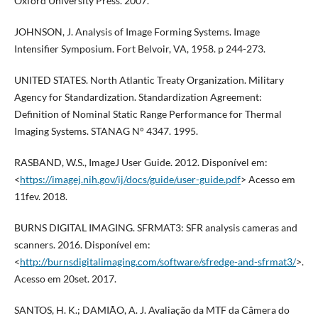
Oxford University Press. 2007.
JOHNSON, J. Analysis of Image Forming Systems. Image
Intensifier Symposium. Fort Belvoir, VA, 1958. p 244-273.
UNITED STATES. North Atlantic Treaty Organization. Military
Agency for Standardization. Standardization Agreement:
Definition of Nominal Static Range Performance for Thermal
Imaging Systems. STANAG N° 4347. 1995.
RASBAND, W.S., ImageJ User Guide. 2012. Disponível em:
<
https://imagej.nih.gov/ij/docs/guide/user-guide.pdf
> Acesso em
11fev. 2018.
BURNS DIGITAL IMAGING. SFRMAT3: SFR analysis cameras and
scanners. 2016. Disponível em:
<
http://burnsdigitalimaging.com/software/sfredge-and-sfrmat3/
>.
Acesso em 20set. 2017.
SANTOS, H. K.; DAMIÃO, A. J. Avaliação da MTF da Câmera do