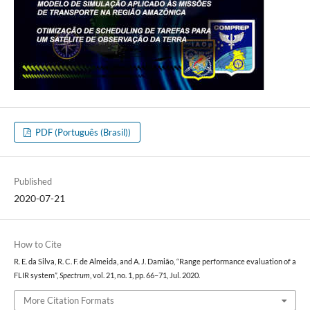
PDF (Português (Brasil))
Published
2020-07-21
How to Cite
R. E. da Silva, R. C. F. de Almeida, and A. J. Damião, “Range performance evaluation of a
FLIR system”,
Spectrum
, vol. 21, no. 1, pp. 66–71, Jul. 2020.
More Citation Formats