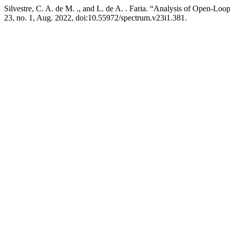
Silvestre, C. A. de M. ., and L. de A. . Faria. “Analysis of Open-L
23, no. 1, Aug. 2022, doi:10.55972/spectrum.v23i1.381.